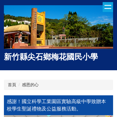
跳
到
主
要
內
容
區
新竹縣尖石鄉梅花國民小學
首頁
感恩的心
感謝！國立科學工業園區實驗高級中學致贈本
校學生聖誕禮物及公益服務活動。