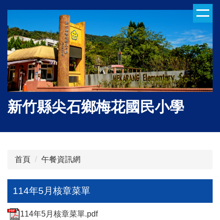
跳
到
主
要
內
容
區
新竹縣尖石鄉梅花國民小學
首頁
午餐資訊網
114年5月核章菜單
114年5月核章菜單.pdf