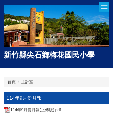
跳
到
主
要
內
容
區
新竹縣尖石鄉梅花國民小學
首頁
主計室
114年9月份月報
114年9月份月報(上傳版).pdf