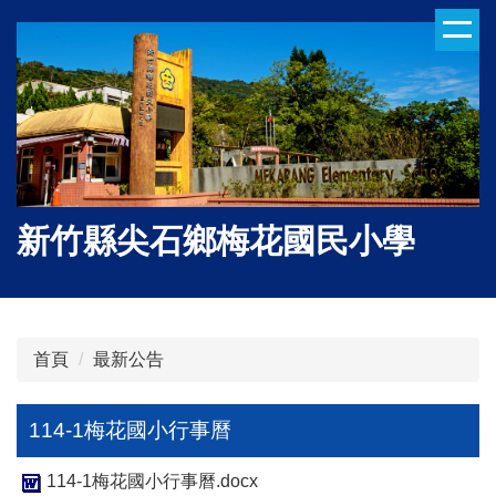
跳
到
主
要
內
容
區
新竹縣尖石鄉梅花國民小學
首頁
最新公告
114-1梅花國小行事曆
114-1梅花國小行事曆.docx