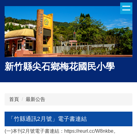
跳
到
主
要
內
容
區
新竹縣尖石鄉梅花國民小學
首頁
最新公告
「竹縣通訊2月號」電子書連結
(一)本刊2月號電子書連結：https://reurl.cc/W8nkbe。