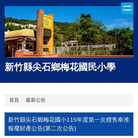
跳
到
主
要
內
容
區
新竹縣尖石鄉梅花國民小學
首頁
最新公告
新竹縣尖石鄉梅花國小115年度第一次標售奉准
報廢財產公告(第二次公告)