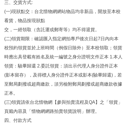
三、交貨方式:
(一)現狀點交：台北惜物網網站物品均非新品，開放至本校
看貨，物品按現狀點
交，一經領取（含託運或郵寄等）均不得退貨。
(二)領貨期限：確認匯入指定網拍專戶後次日起7日內向本
校預約領貨並於上班時間（例假日除外）至本校領取；領貨
時應出具登載有姓名及統一編號之身分證明文件正本 1.本人
領貨：驗畢歸還 2.委託領貨：須出示代理人身分證件正本
(影本留存），及得標人身分證件正本或影本(驗畢歸還)，若
至郵局劃撥或超商繳款，須另檢附郵局劃撥或超商繳款收據
正本。
(三)領貨請依台北惜物網【參與拍賣流程及QA】之「領貨」
頁籤內容及「惜物網網路拍賣領貨說明」辦理。
四、付款方式