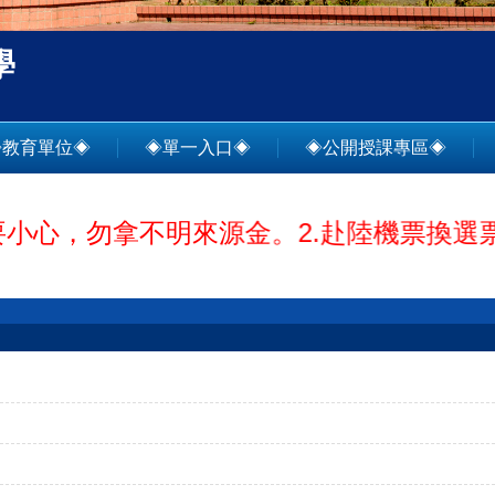
學
◈教育單位◈
◈單一入口◈
◈公開授課專區◈
，勿拿不明來源金。2.赴陸機票換選票，乾