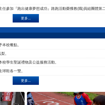
主任參加『跑出健康夢想成功』路跑活動榮獲教(職)員組團體第
更多...
予本校餐點。
鳳梨。
本校學生聖誕禮物及公益服務活動。
生球鞋各一雙。
更多...