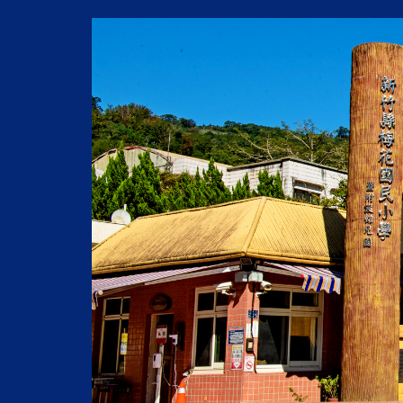
跳
到
主
要
內
容
區