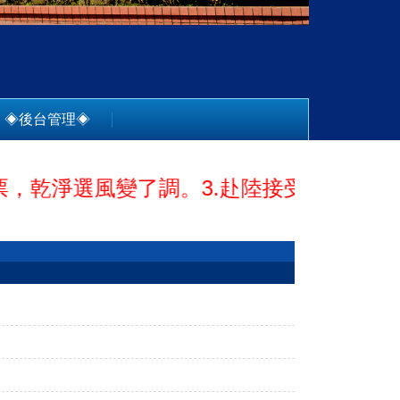
◈後台管理◈
淨選風變了調。3.赴陸接受落地招待，珍貴民